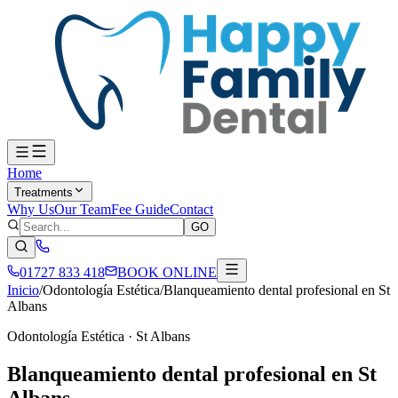
Home
Treatments
Why Us
Our Team
Fee Guide
Contact
GO
01727 833 418
BOOK ONLINE
Inicio
/
Odontología Estética
/
Blanqueamiento dental profesional en St
Albans
Odontología Estética
·
St Albans
Blanqueamiento dental profesional en St
Albans