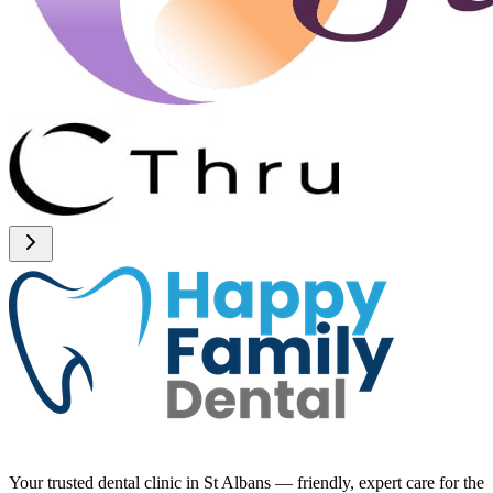
Your trusted dental clinic in St Albans — friendly, expert care for the