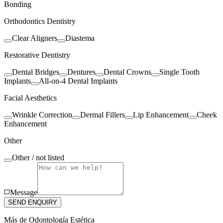
Bonding
Orthodontics Dentistry
Clear Aligners
Diastema
Restorative Dentistry
Dental Bridges
Dentures
Dental Crowns
Single Tooth
Implants
All-on-4 Dental Implants
Facial Aesthetics
Wrinkle Correction
Dermal Fillers
Lip Enhancement
Cheek
Enhancement
Other
Other / not listed
Message
SEND ENQUIRY
Más de
Odontología Estética