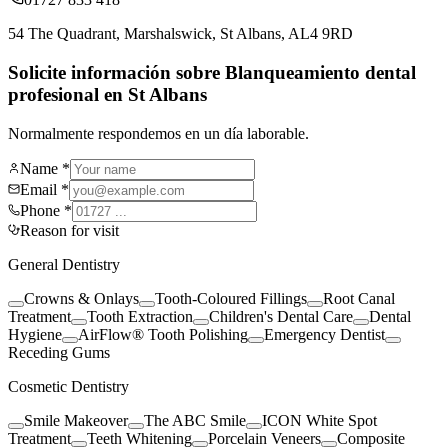
54 The Quadrant, Marshalswick, St Albans, AL4 9RD
Solicite información sobre Blanqueamiento dental
profesional en St Albans
Normalmente respondemos en un día laborable.
Name *
Email *
Phone *
Reason for visit
General Dentistry
Crowns & Onlays
Tooth-Coloured Fillings
Root Canal
Treatment
Tooth Extraction
Children's Dental Care
Dental
Hygiene
AirFlow® Tooth Polishing
Emergency Dentist
Receding Gums
Cosmetic Dentistry
Smile Makeover
The ABC Smile
ICON White Spot
Treatment
Teeth Whitening
Porcelain Veneers
Composite