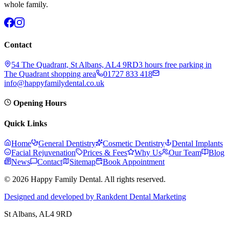
whole family.
Contact
54 The Quadrant, St Albans, AL4 9RD
3 hours free parking in
The Quadrant shopping area
01727 833 418
info@happyfamilydental.co.uk
Opening Hours
Quick Links
Home
General Dentistry
Cosmetic Dentistry
Dental Implants
Facial Rejuvenation
Prices & Fees
Why Us
Our Team
Blog
News
Contact
Sitemap
Book Appointment
© 2026 Happy Family Dental. All rights reserved.
Designed and developed by Rankdent Dental Marketing
St Albans
, AL4 9RD