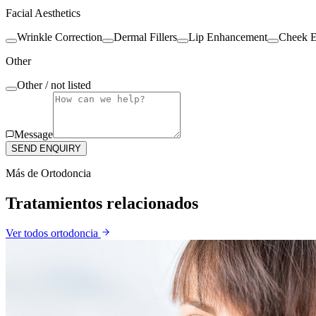
Facial Aesthetics
Wrinkle Correction
Dermal Fillers
Lip Enhancement
Cheek 
Other
Other / not listed
Message
SEND ENQUIRY
Más de
Ortodoncia
Tratamientos relacionados
Ver todos
ortodoncia