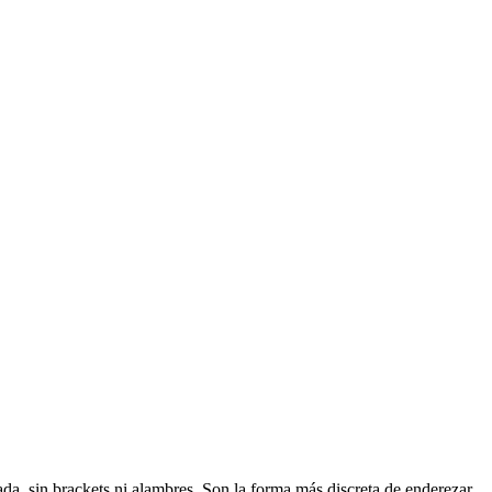
ada, sin brackets ni alambres. Son la forma más discreta de enderezar