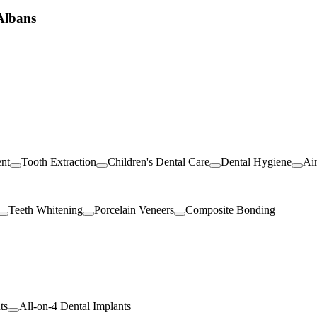
 Albans
ent
Tooth Extraction
Children's Dental Care
Dental Hygiene
Ai
Teeth Whitening
Porcelain Veneers
Composite Bonding
ts
All-on-4 Dental Implants