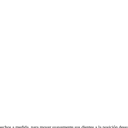
, hechos a medida, para mover suavemente sus dientes a la posición dese