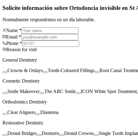
Solicite información sobre Ortodoncia invisible en St
Normalmente respondemos en un día laborable.
Name *
Email *
Phone *
Reason for visit
General Dentistry
Crowns & Onlays
Tooth-Coloured Fillings
Root Canal Treatm
Cosmetic Dentistry
Smile Makeover
The ABC Smile
ICON White Spot Treatment
Orthodontics Dentistry
Clear Aligners
Diastema
Restorative Dentistry
Dental Bridges
Dentures
Dental Crowns
Single Tooth Implan