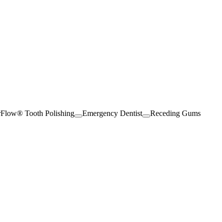
rFlow® Tooth Polishing
Emergency Dentist
Receding Gums