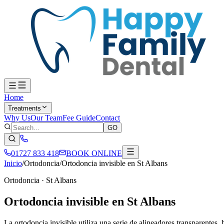
Home
Treatments
Why Us
Our Team
Fee Guide
Contact
GO
01727 833 418
BOOK ONLINE
Inicio
/
Ortodoncia
/
Ortodoncia invisible en St Albans
Ortodoncia
·
St Albans
Ortodoncia invisible en St Albans
La ortodoncia invisible utiliza una serie de alineadores transparentes