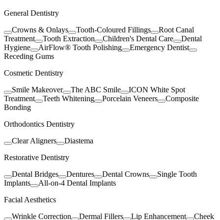
General Dentistry
Crowns & Onlays
Tooth-Coloured Fillings
Root Canal
Treatment
Tooth Extraction
Children's Dental Care
Dental
Hygiene
AirFlow® Tooth Polishing
Emergency Dentist
Receding Gums
Cosmetic Dentistry
Smile Makeover
The ABC Smile
ICON White Spot
Treatment
Teeth Whitening
Porcelain Veneers
Composite
Bonding
Orthodontics Dentistry
Clear Aligners
Diastema
Restorative Dentistry
Dental Bridges
Dentures
Dental Crowns
Single Tooth
Implants
All-on-4 Dental Implants
Facial Aesthetics
Wrinkle Correction
Dermal Fillers
Lip Enhancement
Cheek