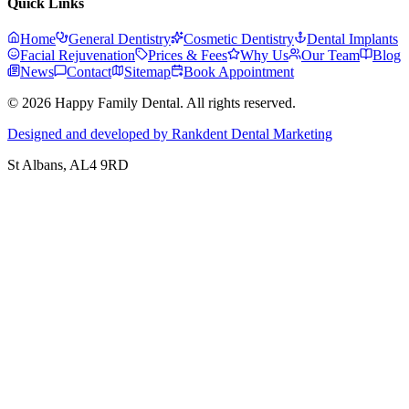
Quick Links
Home
General Dentistry
Cosmetic Dentistry
Dental Implants
Facial Rejuvenation
Prices & Fees
Why Us
Our Team
Blog
News
Contact
Sitemap
Book Appointment
© 2026 Happy Family Dental. All rights reserved.
Designed and developed by Rankdent Dental Marketing
St Albans
, AL4 9RD