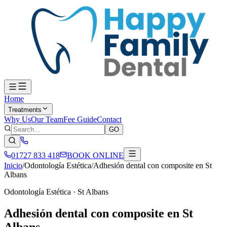
Home
Treatments
Why Us
Our Team
Fee Guide
Contact
GO
01727 833 418
BOOK ONLINE
Inicio
/
Odontología Estética
/
Adhesión dental con composite en St
Albans
Odontología Estética
·
St Albans
Adhesión dental con composite en St
Albans