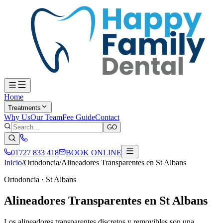
Home
Treatments
Why Us
Our Team
Fee Guide
Contact
GO
01727 833 418
BOOK ONLINE
Inicio
/
Ortodoncia
/
Alineadores Transparentes en St Albans
Ortodoncia
·
St Albans
Alineadores Transparentes en St Albans
Los alineadores transparentes discretos y removibles son una