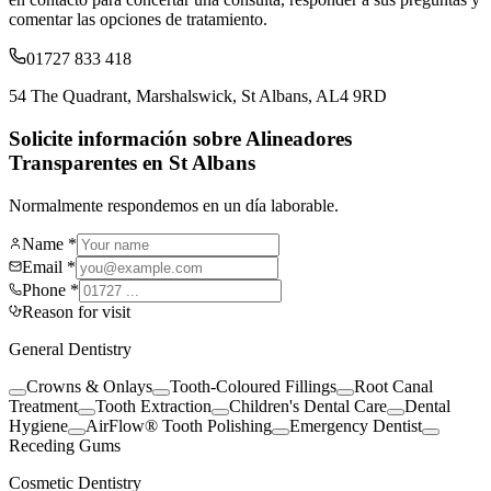
comentar las opciones de tratamiento.
01727 833 418
54 The Quadrant, Marshalswick, St Albans, AL4 9RD
Solicite información sobre Alineadores
Transparentes en St Albans
Normalmente respondemos en un día laborable.
Name *
Email *
Phone *
Reason for visit
General Dentistry
Crowns & Onlays
Tooth-Coloured Fillings
Root Canal
Treatment
Tooth Extraction
Children's Dental Care
Dental
Hygiene
AirFlow® Tooth Polishing
Emergency Dentist
Receding Gums
Cosmetic Dentistry