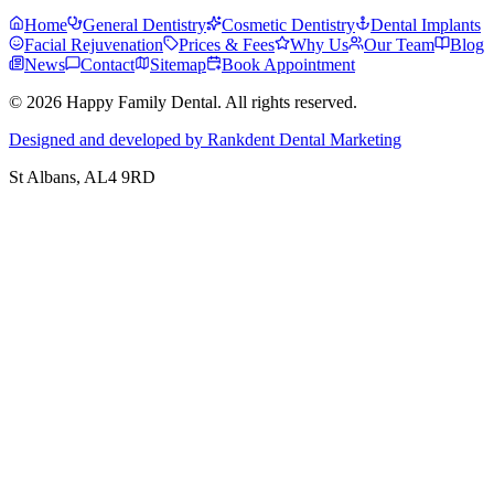
Home
General Dentistry
Cosmetic Dentistry
Dental Implants
Facial Rejuvenation
Prices & Fees
Why Us
Our Team
Blog
News
Contact
Sitemap
Book Appointment
© 2026 Happy Family Dental. All rights reserved.
Designed and developed by Rankdent Dental Marketing
St Albans
, AL4 9RD