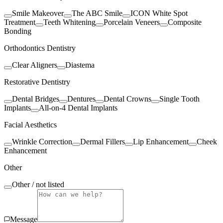
Smile Makeover
The ABC Smile
ICON White Spot
Treatment
Teeth Whitening
Porcelain Veneers
Composite
Bonding
Orthodontics Dentistry
Clear Aligners
Diastema
Restorative Dentistry
Dental Bridges
Dentures
Dental Crowns
Single Tooth
Implants
All-on-4 Dental Implants
Facial Aesthetics
Wrinkle Correction
Dermal Fillers
Lip Enhancement
Cheek
Enhancement
Other
Other / not listed
Message